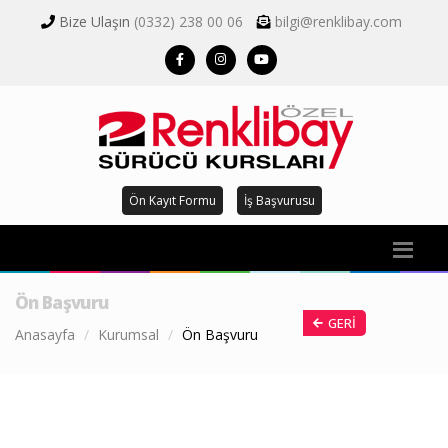
Bize Ulaşın
(0332) 238 00 06
bilgi@renklibay.com
Ön Kayıt Formu
İş Başvurusu
Ön Başvuru
GERI
Anasayfa
Kurumsal
Ön Başvuru