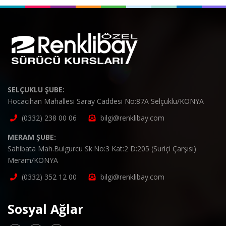
SELÇUKLU ŞUBE:
Hocacihan Mahallesi Saray Caddesi No:87A Selçuklu/KONYA
(0332) 238 00 06
bilgi@renklibay.com
MERAM ŞUBE:
Sahibata Mah.Bulgurcu Sk.No:3 Kat:2 D:205 (Suriçi Çarşısı)
Meram/KONYA
(0332) 352 12 00
bilgi@renklibay.com
Sosyal Ağlar