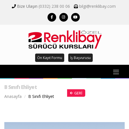
Bize Ulaşın
(0332) 238 00 06
bilgi@renklibay.com
Ön Kayıt Formu
İş Başvurusu
B Sınıfı Ehliyet
GERI
Anasayfa
B Sınıfı Ehliyet