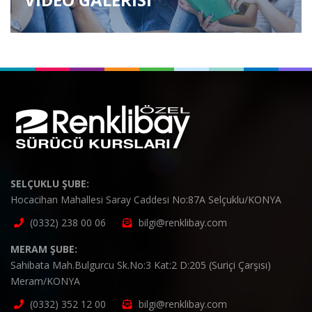
SELÇUKLU ŞUBE:
Hocacihan Mahallesi Saray Caddesi No:87A Selçuklu/KONYA
(0332) 238 00 06
bilgi@renklibay.com
MERAM ŞUBE:
Sahibata Mah.Bulgurcu Sk.No:3 Kat:2 D:205 (Suriçi Çarşısı)
Meram/KONYA
(0332) 352 12 00
bilgi@renklibay.com